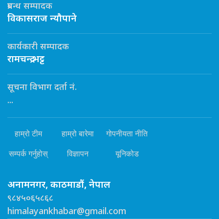
प्रबन्ध सम्पादक
विकासराज न्यौपाने
कार्यकारी सम्पादक
रामचन्द्र भट्ट
सूचना विभाग दर्ता नं.
...
हाम्रो टीम
हाम्रो बारेमा
गोपनीयता नीति
सम्पर्क गर्नुहोस्
विज्ञापन
यूनिकोड
अनामनगर, काठमाडौं, नेपाल
९८४५०६५८६८
himalayankhabar@gmail.com