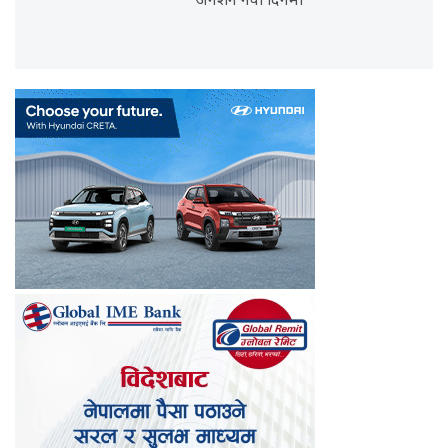
अनशन नवौँ दिनमा