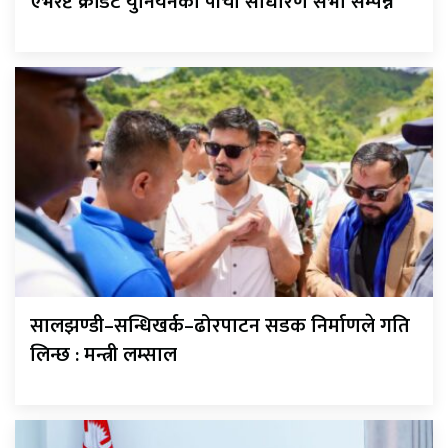
एभरेष्ट क्रेडिट युनियनको पाँचौ साधारण सभा सम्पन्न
सालझण्डी–सन्धिखर्क–ढोरपाटन सडक निर्माणले गति
लिन्छ : मन्त्री लम्साल