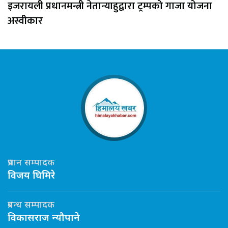
इजरायली प्रधानमन्त्री नेतान्याहुद्वारा ट्रम्पको गाजा योजना
अस्वीकार
प्रधान सम्पादक
विजय घिमिरे
प्रबन्ध सम्पादक
विकासराज न्यौपाने