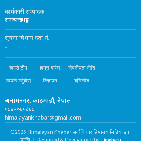
कार्यकारी सम्पादक
रामचन्द्र भट्ट
सूचना विभाग दर्ता नं.
...
हाम्रो टीम
हाम्रो बारेमा
गोपनीयता नीति
सम्पर्क गर्नुहोस्
विज्ञापन
यूनिकोड
अनामनगर, काठमाडौं, नेपाल
९८४५०६५८६८
himalayankhabar@gmail.com
©2026 Himalayan Khabar सर्वाधिकार हिमालय मिडिया इंक
Appharu
प्रा.लि. | Designed & Devevloped by :