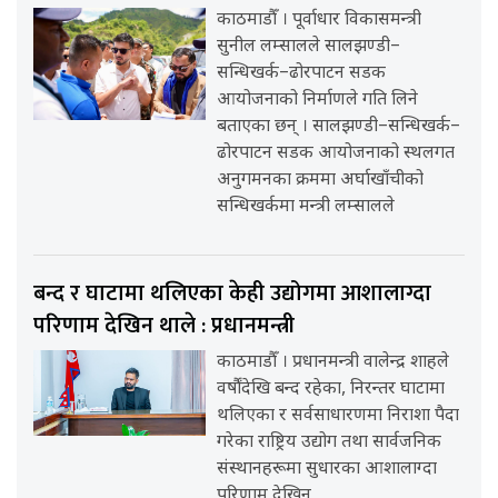
काठमाडौँ । पूर्वाधार विकासमन्त्री
सुनील लम्सालले सालझण्डी–
सन्धिखर्क–ढोरपाटन सडक
आयोजनाको निर्माणले गति लिने
बताएका छन् । सालझण्डी–सन्धिखर्क–
ढोरपाटन सडक आयोजनाको स्थलगत
अनुगमनका क्रममा अर्घाखाँचीको
सन्धिखर्कमा मन्त्री लम्सालले
बन्द र घाटामा थलिएका केही उद्योगमा आशालाग्दा
परिणाम देखिन थाले : प्रधानमन्त्री
काठमाडौँ । प्रधानमन्त्री वालेन्द्र शाहले
वर्षौंदेखि बन्द रहेका, निरन्तर घाटामा
थलिएका र सर्वसाधारणमा निराशा पैदा
गरेका राष्ट्रिय उद्योग तथा सार्वजनिक
संस्थानहरूमा सुधारका आशालाग्दा
परिणाम देखिन