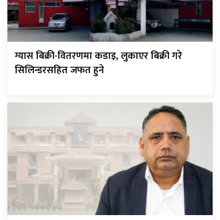
ग्यास बिक्री-वितरणमा कडाइ, लुकाएर बिक्री गरे
सिलिन्डरसहित जफत हुने