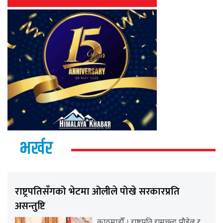
भर्खर
राष्ट्रपतिसँगको भेटमा ओलीले पोखे सरकारप्रति
असन्तुष्टि
काठमाडौँ । राष्ट्रपति रामचन्द्र पौडेल र