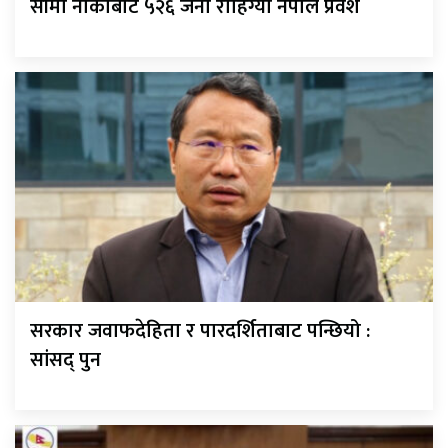
सीमा नाकाबाट ५२६ जना रोहिंग्या नेपाल प्रवेश
सरकार जवाफदेहिता र पारदर्शिताबाट पन्छियो :
सांसद् पुन