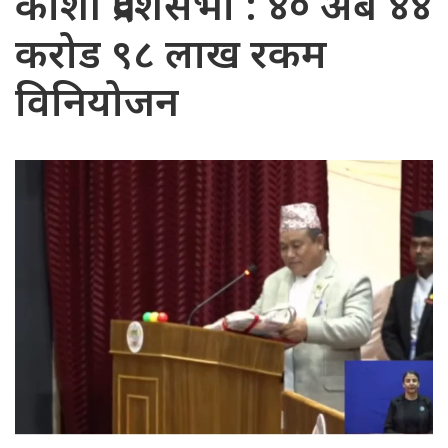
कोशी प्रदेशसभा : ४० अर्ब ४४
करोड ९८ लाख रकम
विनियोजन