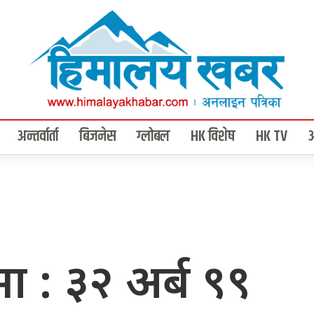
अन्तर्वार्ता
बिजनेस
ग्लोबल
HK विशेष
HK TV
भा : ३२ अर्ब ९९