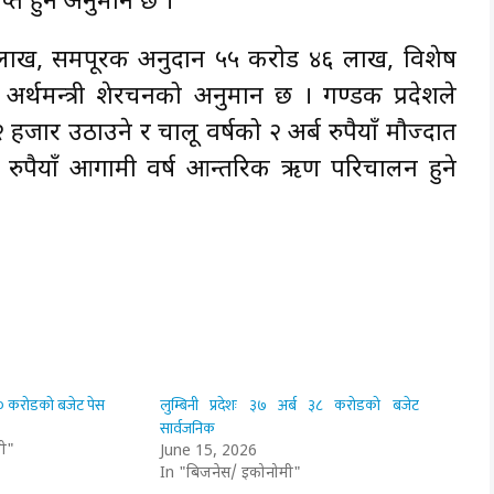
प्त हुने अनुमान छ ।
३ लाख, समपूरक अनुदान ५५ करोड ४६ लाख, विशेष
 अर्थमन्त्री शेरचनको अनुमान छ । गण्डकी प्रदेशले
जार उठाउने र चालू वर्षको २ अर्ब रुपैयाँ मौज्दात
रुपैयाँ आगामी वर्ष आन्तरिक ऋण परिचालन हुने
 ७० करोडको बजेट पेस
लुम्बिनी प्रदेशः ३७ अर्ब ३८ करोडको बजेट
सार्वजनिक
ी"
June 15, 2026
In "बिजनेस/ इकोनोमी"