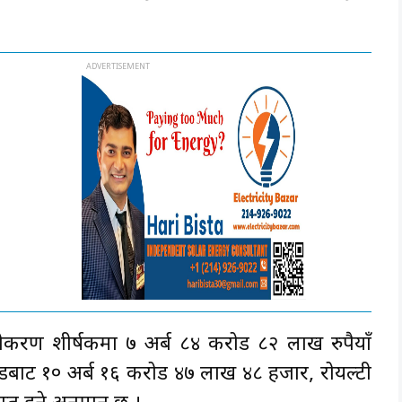
ानीकरण शीर्षकमा ७ अर्ब ८४ करोड ८२ लाख रुपैयाँ
फाँडबाट १० अर्ब १६ करोड ४७ लाख ४८ हजार, रोयल्टी