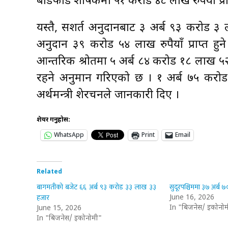
बाँडफाँड शीर्षकमा ५१ करोड ४८ लाख रुपैयाँ प्रा
यस्तै, सशर्त अनुदानबाट ३ अर्ब ९३ करोड 
अनुदान ३९ करोड ५४ लाख रुपैयाँ प्राप्त हुने
आन्तरिक श्रोतमा ५ अर्ब ८४ करोड १८ लाख ५२ ह
रहने अनुमान गरिएको छ । १ अर्ब ७५ करोड 
अर्थमन्त्री शेरचनले जानकारी दिए ।
शेयर गर्नुहोस:
WhatsApp
Print
Email
Related
बागमतीको बजेट ६६ अर्ब ९३ करोड ३३ लाख ३३
सुदूरपश्चिममा ३७ अर्ब
हजार
June 16, 2026
In "बिजनेस/ इकोनोम
June 15, 2026
In "बिजनेस/ इकोनोमी"