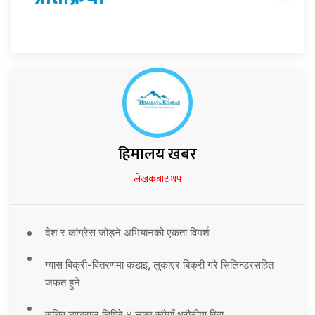
हिमालय खबर
लेखकबाट थप
देश र कांग्रेस जोड्ने अभियानको एकता विमर्श
ग्यास बिक्री-वितरणमा कडाइ, लुकाएर बिक्री गरे सिलिन्डरसहित
जफत हुने
सचिव डण्डुराज घिमिरे ४ लाख रुपैयाँ धरौटीमा रिहा