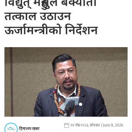
विद्युत् महुसुल बक्यौता
तत्काल उठाउन
ऊर्जामन्त्रीको निर्देशन
२४ जेष्ठ २०८३, सोमबार / June 8, 2026
हिमालय खबर