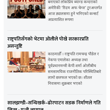
बनाएको लोकप्रिय ब्यान्ड कन्दराको
अमेरिकी ‘रिदम अफ चेन्ज’ टुरअन्तर्गत
आज ड्यालसमा हुने भनिएको कन्सर्ट
अप्रत्याशित रूपमा
राष्ट्रपतिसँगको भेटमा ओलीले पोखे सरकारप्रति
असन्तुष्टि
काठमाडौँ । राष्ट्रपति रामचन्द्र पौडेल र
नेकपा एमालेका अध्यक्ष तथा
पूर्वप्रधानमन्त्री केपी शर्मा ओलीबीच
समसामयिक राजनीतिक परिस्थितिबारे
लामो छलफल भएको छ। शीतल
निवासमा शुक्रबार भएको
सालझण्डी–सन्धिखर्क–ढोरपाटन सडक निर्माणले गति