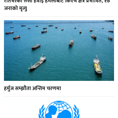
रातभरको रुसी हवाई हमलाबाट किएभ क्षेत्र प्रभावित, १७
जनाको मृत्यु
हर्मुज सम्झौता अन्तिम चरणमा