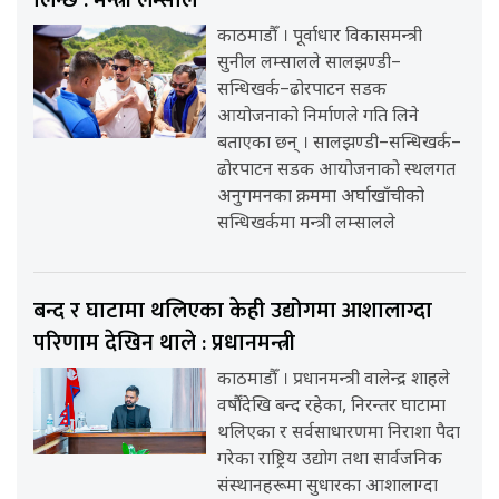
लिन्छ : मन्त्री लम्साल
काठमाडौँ । पूर्वाधार विकासमन्त्री
सुनील लम्सालले सालझण्डी–
सन्धिखर्क–ढोरपाटन सडक
आयोजनाको निर्माणले गति लिने
बताएका छन् । सालझण्डी–सन्धिखर्क–
ढोरपाटन सडक आयोजनाको स्थलगत
अनुगमनका क्रममा अर्घाखाँचीको
सन्धिखर्कमा मन्त्री लम्सालले
बन्द र घाटामा थलिएका केही उद्योगमा आशालाग्दा
परिणाम देखिन थाले : प्रधानमन्त्री
काठमाडौँ । प्रधानमन्त्री वालेन्द्र शाहले
वर्षौंदेखि बन्द रहेका, निरन्तर घाटामा
थलिएका र सर्वसाधारणमा निराशा पैदा
गरेका राष्ट्रिय उद्योग तथा सार्वजनिक
संस्थानहरूमा सुधारका आशालाग्दा