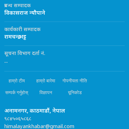
प्रबन्ध सम्पादक
विकासराज न्यौपाने
कार्यकारी सम्पादक
रामचन्द्र भट्ट
सूचना विभाग दर्ता नं.
...
हाम्रो टीम
हाम्रो बारेमा
गोपनीयता नीति
सम्पर्क गर्नुहोस्
विज्ञापन
यूनिकोड
अनामनगर, काठमाडौं, नेपाल
९८४५०६५८६८
himalayankhabar@gmail.com