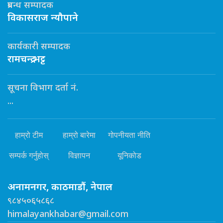
प्रबन्ध सम्पादक
विकासराज न्यौपाने
कार्यकारी सम्पादक
रामचन्द्र भट्ट
सूचना विभाग दर्ता नं.
...
हाम्रो टीम
हाम्रो बारेमा
गोपनीयता नीति
सम्पर्क गर्नुहोस्
विज्ञापन
यूनिकोड
अनामनगर, काठमाडौं, नेपाल
९८४५०६५८६८
himalayankhabar@gmail.com