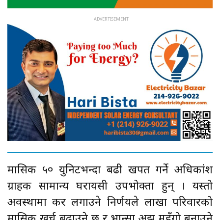
मासिक ५० युनिटभन्दा बढी खपत गर्ने अधिकांश
ग्राहक सामान्य घरायसी उपभोक्ता हुन् । यस्तो
अवस्थामा कर लगाउने निर्णयले लाखौँ परिवारको
मासिक खर्च बढाउने छ र भान्सा अझ महँगो बनाउने