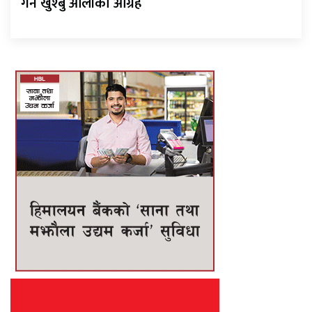
गर्न खुश्बु ओलीको आग्रह