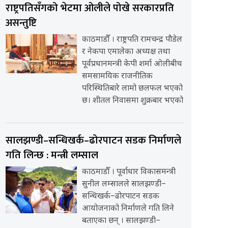
राष्ट्रपतिसँगको भेटमा ओलीले पोखे सरकारप्रति
असन्तुष्टि
काठमाडौँ । राष्ट्रपति रामचन्द्र पौडेल
र नेकपा एमालेका अध्यक्ष तथा
पूर्वप्रधानमन्त्री केपी शर्मा ओलीबीच
समसामयिक राजनीतिक
परिस्थितिबारे लामो छलफल भएको
छ। शीतल निवासमा शुक्रबार भएको
सालझण्डी–सन्धिखर्क–ढोरपाटन सडक निर्माणले
गति लिन्छ : मन्त्री लम्साल
काठमाडौँ । पूर्वाधार विकासमन्त्री
सुनील लम्सालले सालझण्डी–
सन्धिखर्क–ढोरपाटन सडक
आयोजनाको निर्माणले गति लिने
बताएका छन् । सालझण्डी–