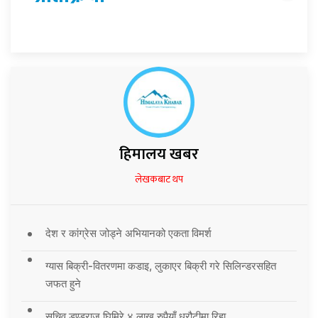
हिमालय खबर
लेखकबाट थप
देश र कांग्रेस जोड्ने अभियानको एकता विमर्श
ग्यास बिक्री-वितरणमा कडाइ, लुकाएर बिक्री गरे सिलिन्डरसहित
जफत हुने
सचिव डण्डुराज घिमिरे ४ लाख रुपैयाँ धरौटीमा रिहा