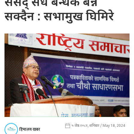
संसद् सधैँ बन्धक बन्न
सक्दैन : सभामुख घिमिरे
५ जेष्ठ २०८१, शनिबार / May 18, 2024
हिमालय खबर