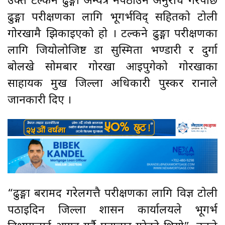
उक्त टल्कने ढुङ्गा अन्यत्र नपठाउन अनुरोध गरेपछि
ढुङ्गा परीक्षणका लागि भूगर्भविद् सहितको टोली
गोरखामै झिकाइएको हो । टल्कने ढुङ्गा परीक्षणका
लागि जियोलोजिष्ट डा सुस्मिता भण्डारी र दुर्गा
बोलखे सोमबार गोरखा आइपुगेको गोरखाका
साहायक प्रमुख जिल्ला अधिकारी पुस्कर रानाले
जानकारी दिए ।
“ढुङ्गा बरामद गरेलगत्तै परीक्षणका लागि विज्ञ टोली
पठाइदिन जिल्ला प्रशासन कार्यालयले भूगर्भ