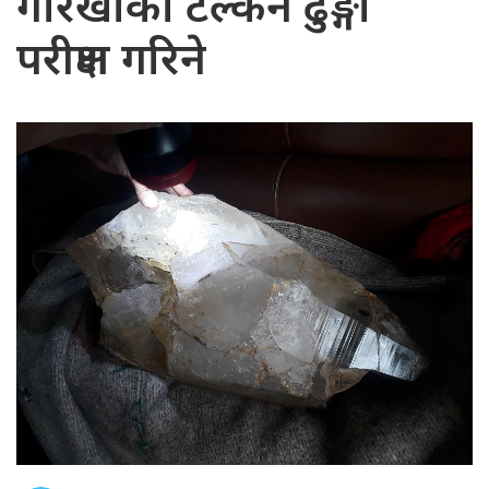
गोरखाको टल्कने ढुङ्गा
परीक्षण गरिने