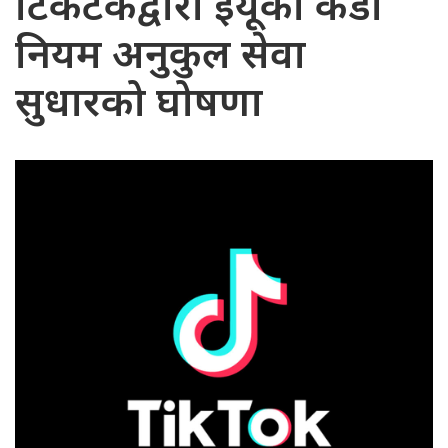
टिकटकद्वारा ईयूको कडा
नियम अनुकुल सेवा
सुधारको घोषणा