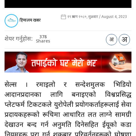
१९ श्रावण २०८०, शुक्रबार / August 4, 2023
हिमालय खबर
378
शेयर गर्नुहोस:
Shares
ब्रसेल्स । रमाइलो र सन्देशमुलक भिडियो
आदानप्रदानका लागि बनाइएको विश्वप्रसिद्ध
प्लेटफर्म टिकटकले युरोपेली प्रयोगकर्ताहरूलाई सेवा
प्रदायकहरूको रूचिमा आधारित लत लाग्ने सामग्री
देखाउन बन्द गर्न अनुमति दिनेसहित ईयूको कडा
नियमहरू पूरा गर्न शुक्रबार परिवर्तनहरूको घोषणा