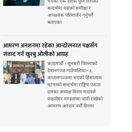
भएको एक दशक पुग्न लागेको
सन्दर्भमा यसको समीक्षा र
आवश्यक परिमार्जन गर्नुपर्ने
बताएका
आमरण अनशनमा रहेका आन्दोलनरत पक्षसँग
संवाद गर्न खुश्बु ओलीको आग्रह
काठमाडौँ । सुनसरी जिल्लाको
देवानगञ्ज गाउँपालिका–३,
कप्तानगञ्जमा भएको हिंसात्मक
घटनाको सन्दर्भमा राष्ट्रिय एकता
दलका अध्यक्ष विनय यादवले
माइतीघर मण्डलामा जारी राखेको
आमरण अनशन नवौँ दिनमा