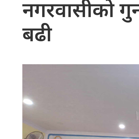
नगरवासीको गु
बढी