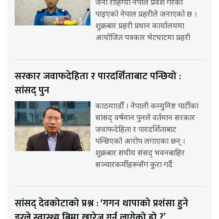
जना रोहिंग्या नेपाल प्रवेश गरेको
पाइएको नेपाल प्रहरीले जनाएको छ ।
शुक्रबार प्रहरी प्रधान कार्यालयमा
आयोजित पत्रकार भेटघाटमा प्रहरी
सरकार जवाफदेहिता र पारदर्शिताबाट पन्छियो :
सांसद् पुन
काठमााडौँ । नेपाली कम्युनिष्ट पार्टीका
सांसद् वर्षमान पुनले वर्तमान सरकार
जवाफदेहिता र पारदर्शिताबाट
पन्छिएको आरोप लगाएका छन् ।
शुक्रबार संघीय संसद् भवनबाहिर
सञ्चारकर्मीहरूसँग कुरा गर्दै
सांसद् देवकोटाको प्रश्न : ‘गगन थापाको प्रशंसा हुने
डरले स्वास्थ्य बिमा खारेज गर्न लागेको हो ?’