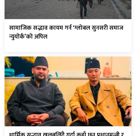
सामाजिक सद्भाव कायम गर्न ‘ग्लोबल सुनसरी समाज
न्युयोर्क’को अपिल
धार्मिक सद्भाव खलबलिँदै गर्दा कहाँ छन् प्रधानमन्त्री र