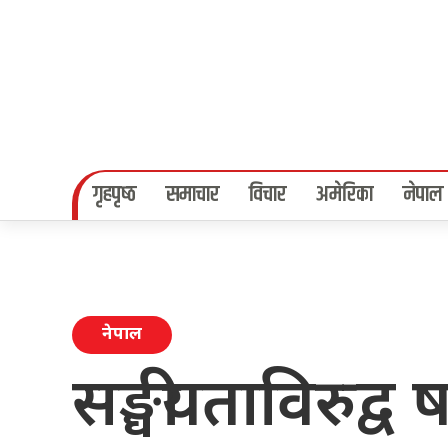
गृहपृष्‍ठ
समाचार
विचार
अमेरिका
नेपाल
नेपाल
सङ्घीयताविरुद्व 