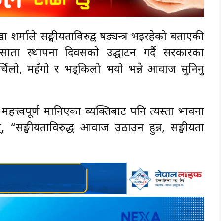
खा शर्माले सङ्घीयताविरुद्व षड्यन्त्र भइरहेको बताएकी
सातौँ स्थापना दिवसको उद्घाटन गर्दै सरकारका
ा खर्चिलो, महँगो र भड्किलो भयो भन्ने आवाज सुनिनु
्वपूर्ण मानिएका व्यक्तिबाट पनि त्यस्ता भावना
न्, “सङ्घीयताविरुद्ध आवाज उठाउन हुन्न, सङ्घीयता