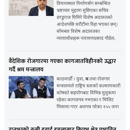
विमानस्थल निर्माणसँग सम्बन्धित
भ्रष्टाचार मुद्दामा मुछिएका सचिव
डण्डुराज घिमिरे विशेष अदालतको
आदेशपछि धरौटीमा रिहा भएका छन्।
सोमबार विशेष अदालतका
न्यायाधीशहरू नारायणप्रसाद पौडेल,
वैदेशिक रोजगारमा गएका कागजातविहीनको उद्धार
गर्दै श्रम मन्त्रालय
काठमाडौँ । युवा, श्रम तथा रोजगार
मन्त्रालयले राष्ट्रिय स्तरको कल्याणकारी
कोषको सहयोगबाट विभिन्न मुलुकमा
रहेका कागजपत्र नभएका र भिजिट
भिसामा गएर अलपत्र परेका १५५ जना
रातभरको रुसी हवाई हमलाबाट किएभ क्षेत्र प्रभावित,