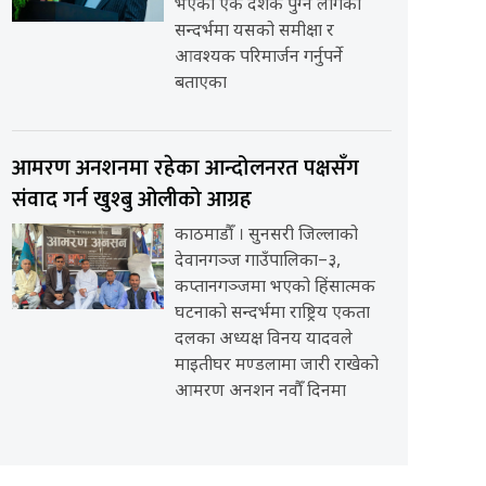
भएको एक दशक पुग्न लागेको
सन्दर्भमा यसको समीक्षा र
आवश्यक परिमार्जन गर्नुपर्ने
बताएका
आमरण अनशनमा रहेका आन्दोलनरत पक्षसँग
संवाद गर्न खुश्बु ओलीको आग्रह
काठमाडौँ । सुनसरी जिल्लाको
देवानगञ्ज गाउँपालिका–३,
कप्तानगञ्जमा भएको हिंसात्मक
घटनाको सन्दर्भमा राष्ट्रिय एकता
दलका अध्यक्ष विनय यादवले
माइतीघर मण्डलामा जारी राखेको
आमरण अनशन नवौँ दिनमा