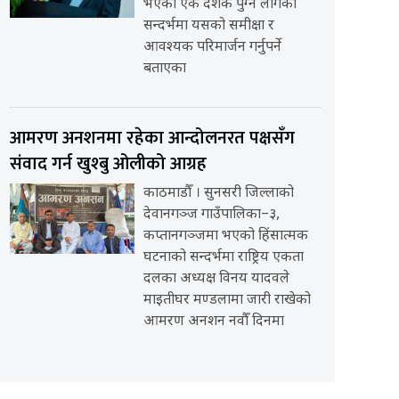
भएको एक दशक पुग्न लागेको
सन्दर्भमा यसको समीक्षा र
आवश्यक परिमार्जन गर्नुपर्ने
बताएका
आमरण अनशनमा रहेका आन्दोलनरत पक्षसँग
संवाद गर्न खुश्बु ओलीको आग्रह
काठमाडौँ । सुनसरी जिल्लाको
देवानगञ्ज गाउँपालिका–३,
कप्तानगञ्जमा भएको हिंसात्मक
घटनाको सन्दर्भमा राष्ट्रिय एकता
दलका अध्यक्ष विनय यादवले
माइतीघर मण्डलामा जारी राखेको
आमरण अनशन नवौँ दिनमा