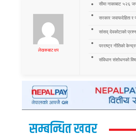
सीमा नाकाबाट ५२६ जना र
सरकार जवाफदेहिता र पार
सांसद् देवकोटाको प्रश्न
परराष्ट्र नीतिको केन्द
लेखकबाट थप
संविधान संशोधनको विष
सम्बन्धित खवर