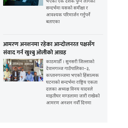
भएको एक दशक पुग्न लागेको
सन्दर्भमा यसको समीक्षा र
आवश्यक परिमार्जन गर्नुपर्ने
बताएका
आमरण अनशनमा रहेका आन्दोलनरत पक्षसँग
संवाद गर्न खुश्बु ओलीको आग्रह
काठमाडौँ । सुनसरी जिल्लाको
देवानगञ्ज गाउँपालिका–३,
कप्तानगञ्जमा भएको हिंसात्मक
घटनाको सन्दर्भमा राष्ट्रिय एकता
दलका अध्यक्ष विनय यादवले
माइतीघर मण्डलामा जारी राखेको
आमरण अनशन नवौँ दिनमा