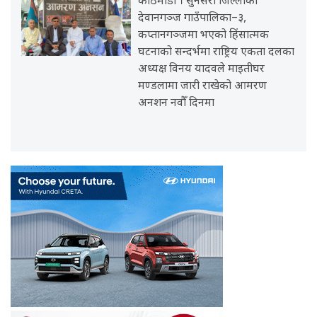
काठमाडौँ । सुनसरी जिल्लाको
देवानगञ्ज गाउँपालिका–३,
कप्तानगञ्जमा भएको हिंसात्मक
घटनाको सन्दर्भमा राष्ट्रिय एकता दलका
अध्यक्ष विनय यादवले माइतीघर
मण्डलामा जारी राखेको आमरण
अनशन नवौँ दिनमा