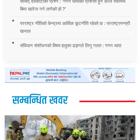
सांसद् देवकोटाको प्रश्न : ‘गगन थापाको प्रशंसा हुने डरले स्वास्थ्य
बिमा खारेज गर्न लागेको हो ?’
परराष्ट्र नीतिको केन्द्रमा आर्थिक कूटनीति रहेको छ : परराष्ट्रमन्त्री
खनाल
संविधान संशोधनको विषय हलुका ढङ्गले लिनु गलत : गगन थापा
सम्बन्धित खवर